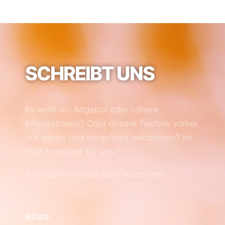
SCHREIBT UNS
Ihr wollt ein Angebot oder nähere
Informationen? Oder unsere Technik vorher
mal sehen und vorgeführt bekommen? Ihr
habt Feedback für uns?
Wir freuen uns auf Eure Nachricht!
BÜRO