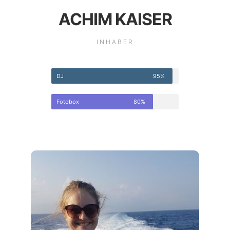
ACHIM KAISER
INHABER
DJ
95%
Fotobox
80%