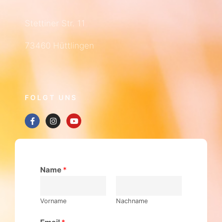
Stettiner Str. 11
73460 Hüttlingen
FOLGT UNS
Name
*
Vorname
Nachname
Email
*