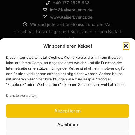
+49 177 2525 638
info@kaiserevents.de
www.KaiserEvents.de
Wir sind jederzeit telefonisch und per Mail
erreichbar. Unser Lager und Büro sind nur nach Bedarf
besetzt.
Wir spendieren Kekse!
Diese Internetseite nutzt Cookies. Kleine Kekse, die in Ihrem Browser
RECHTLICHES
lokal auf Ihrem Computer abgespeichert werden und die Funktion der
Internetseite unterstützen. Einige der Kekse sind ohnehin notwendig für
den Betrieb und können daher nicht abgelehnt werden. Andere Kekse -
Impressum
mit anderen Geschmacksrichtungen wie zum Bespiel "Google",
Datenschutzerklärung
"Facebook" oder "Werbepartner" - können Sie aber sehr wohl ablehnen.
AGB
Dienste verwalten
Cookie-Richtlinie (EU)
Barrierefreiheitserklärung
Akzeptieren
Ablehnen