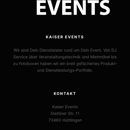
KAISER EVENTS
Wir sind Dein Dienstleister rund um Dein Event. Von DJ
Service über Veranstaltungstechnik und Mietmöbel bis
zu Fotoboxen haben wir ein breit gefächertes Produkt-
und Dienstleistungs-Portfolio.
KONTAKT
Kaiser Events
Stettiner Str. 11
73460 Hüttlingen