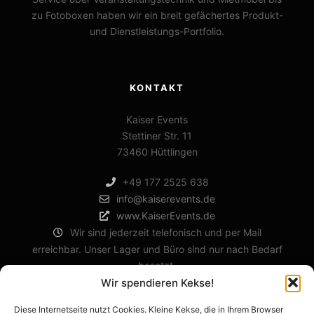
zu Fotoboxen haben wir ein breit gefächertes Produkt-
und Dienstleistungs-Portfolio.
KONTAKT
Kaiser Events
Stettiner Str. 11
73460 Hüttlingen
+49 177 2525 638
info@kaiserevents.de
www.KaiserEvents.de
Wir sind jederzeit telefonisch und per Mail
erreichbar. Unser Lager und Büro sind nur nach Bedarf
besetzt.
Wir spendieren Kekse!
Diese Internetseite nutzt Cookies. Kleine Kekse, die in Ihrem Browser