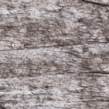
mal sehen und vorgeführt bekommen? Ihr
habt Feedback für uns?
Wir freuen uns auf eure Nachricht!
BÜRO
Stettiner Str. 11
73460 Hüttlingen
LAGER
Schlossberg 24