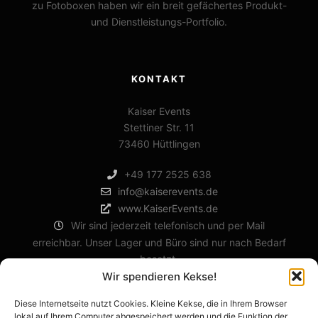
zu Fotoboxen haben wir ein breit gefächertes Produkt-
und Dienstleistungs-Portfolio.
KONTAKT
Kaiser Events
Stettiner Str. 11
73460 Hüttlingen
+49 177 2525 638
info@kaiserevents.de
www.KaiserEvents.de
Wir sind jederzeit telefonisch und per Mail
erreichbar. Unser Lager und Büro sind nur nach Bedarf
besetzt.
Wir spendieren Kekse!
Diese Internetseite nutzt Cookies. Kleine Kekse, die in Ihrem Browser
RECHTLICHES
lokal auf Ihrem Computer abgespeichert werden und die Funktion der