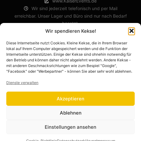
www.KaiserEvents.de
Wir sind jederzeit telefonisch und per Mail
erreichbar. Unser Lager und Büro sind nur nach Bedarf
besetzt.
Wir spendieren Kekse!
Diese Internetseite nutzt Cookies. Kleine Kekse, die in Ihrem Browser
RECHTLICHES
lokal auf Ihrem Computer abgespeichert werden und die Funktion der
Internetseite unterstützen. Einige der Kekse sind ohnehin notwendig für
den Betrieb und können daher nicht abgelehnt werden. Andere Kekse -
Impressum
mit anderen Geschmacksrichtungen wie zum Bespiel "Google",
Datenschutzerklärung
"Facebook" oder "Werbepartner" - können Sie aber sehr wohl ablehnen.
AGB
Dienste verwalten
Cookie-Richtlinie (EU)
Barrierefreiheitserklärung
Akzeptieren
Ablehnen
Einstellungen ansehen
Rife
Wordpress Theme. Proudly Built By
Apollo13
Cookie-Richtlinie
Datenschutzerklärung
Impressum